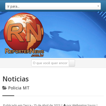
Ir para...
Noticias
Policia MT
Publicado em Terça - 25 de Abril de 2023 |
por
Wellyngton Souza |