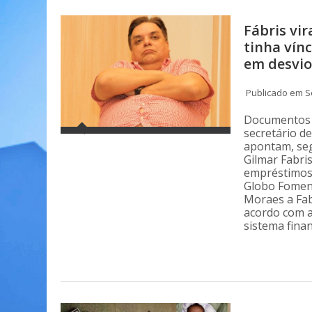
Fábris vi
tinha vín
em desvio
Publicado em Se
Documentos a
secretário d
apontam, seg
Gilmar Fabri
empréstimos
Globo Foment
Moraes a Fab
acordo com a
sistema fina