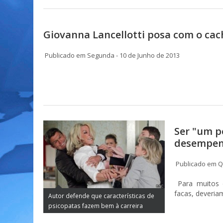
Giovanna Lancellotti posa com o cac
Publicado em Segunda - 10 de Junho de 2013
Ser "um p
desempenh
Publicado em Qu
Para muitos 
facas, deveria
Autor defende que características de
psicopatas fazem bem à carreira