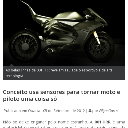
As belas linhas da 001.HRR revelam seu apelo esportivo e de alta
tecnologia
Conceito usa sensores para tornar moto e
piloto uma coisa só
Publicado em Quarta - 05 de Setembro de 2012 |
por
Filipe Garret
Não se deixe enganar pelo nome estranho. A
001.HRR
é uma
motocicleta conceitual que está eras à frente da mais avançada