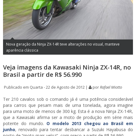
Nova geração da Ninja ZX-14R teve alterações no visual, manteve
aparência clássica
Veja imagens da Kawasaki Ninja ZX-14R, no
Brasil a partir de R$ 56.990
Publicado em Quarta - 22 de Agosto de 2012 |
por
Rafael Miotto
Ter 210 cavalos sob o comando já é uma potência considerável
para carros que pesam mais de uma tonelada, agora imagine
para uma moto de menos de 300 kg. Esta é a nova Ninja ZX-14R,
que a Kawasaki afirma ser a moto de produção em série mais
potente do mundo.
O modelo 2013 chegou ao Brasil em
junho
, renovado para tentar desbancar a Suzuki Hayabusa do
posto de “moto mais veloz”, com preço a partir de R$ 56.990.