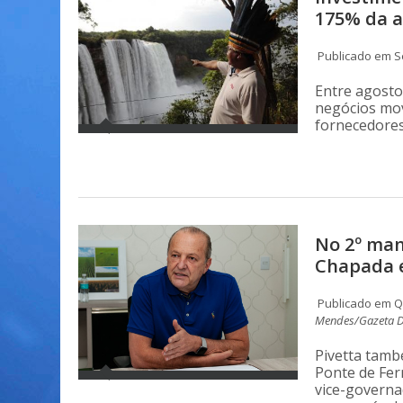
175% da a
Publicado em Se
Entre agosto
negócios mo
fornecedores
No 2º man
Chapada 
Publicado em Qu
Mendes/Gazeta Di
Pivetta tamb
Ponte de Fer
vice-governa