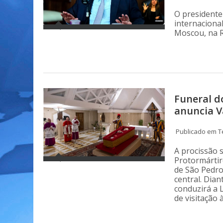
O presidente
internaciona
Moscou, na R
Funeral d
anuncia V
Publicado em Te
A procissão 
Protormártir
de São Pedro
central. Dian
conduzirá a L
de visitação 