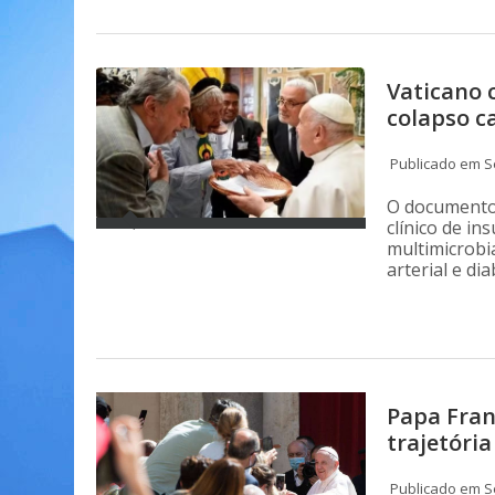
Vaticano 
colapso c
Publicado em Se
O documento
clínico de in
multimicrobi
arterial e dia
Papa Fran
trajetória
Publicado em Se