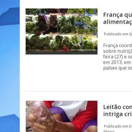
França qu
alimentaç
Publicado em Qu
França coor
sobre nutriç
feira (27) e 
em 2013, em 
países que s
Leitão co
intriga cr
Publicado em Do
Página