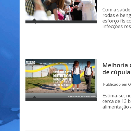
Com a saúde 
rodas e beng
esforço físic
infecções res
Melhoria 
de cúpula
Publicado em Qu
Estima-se, n
cerca de 13 b
alimentação 