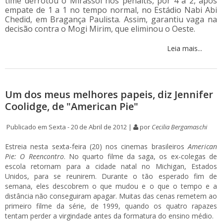
time derrotou o Mirassol nos pênaltis, por 4 a 2, após
empate de 1 a 1 no tempo normal, no Estádio Nabi Abi
Chedid, em Bragança Paulista. Assim, garantiu vaga na
decisão contra o Mogi Mirim, que eliminou o Oeste.
Leia mais...
Um dos meus melhores papeis, diz Jennifer
Coolidge, de "American Pie"
Publicado em Sexta - 20 de Abril de 2012 |
por
Cecilia Bergamaschi
Estreia nesta sexta-feira (20) nos cinemas brasileiros
American
Pie: O Reencontro
. No quarto filme da saga, os ex-colegas de
escola retornam para a cidade natal no Michigan, Estados
Unidos, para se reunirem. Durante o tão esperado fim de
semana, eles descobrem o que mudou e o que o tempo e a
distância não conseguiram apagar. Muitas das cenas remetem ao
primeiro filme da série, de 1999, quando os quatro rapazes
tentam perder a virgindade antes da formatura do ensino médio.