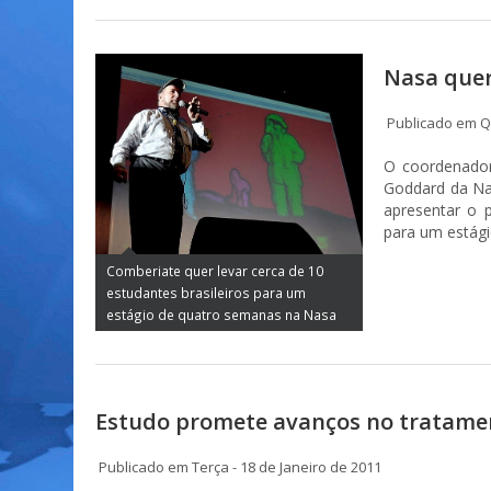
Nasa quer
Publicado em Qu
O coordenador
Goddard da Na
apresentar o p
para um estági
Comberiate quer levar cerca de 10
estudantes brasileiros para um
estágio de quatro semanas na Nasa
Estudo promete avanços no tratament
Publicado em Terça - 18 de Janeiro de 2011