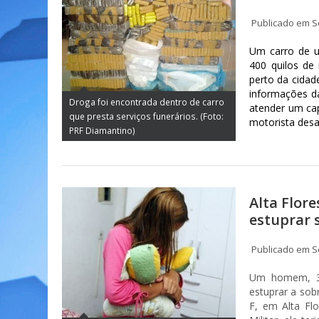
Publicado em S
Um carro de u
400 quilos de
perto da cidad
informações da
Droga foi encontrada dentro de carro
atender um ca
que presta serviços funerários. (Foto:
motorista desa
PRF Diamantino)
Alta Flore
estuprar 
Publicado em S
Um homem, 35
estuprar a sob
F, em Alta Flo