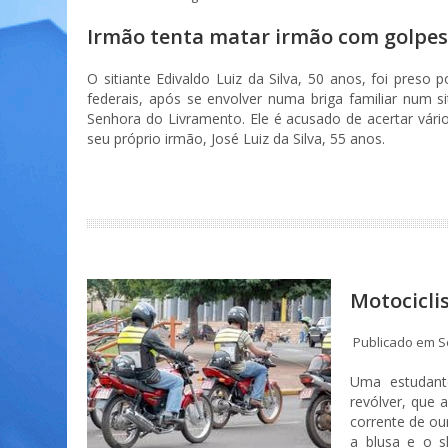
Irmão tenta matar irmão com golpes
O sitiante Edivaldo Luiz da Silva, 50 anos, foi preso po
federais, após se envolver numa briga familiar num s
Senhora do Livramento. Ele é acusado de acertar vári
seu próprio irmão, José Luiz da Silva, 55 anos.
Motocicli
Publicado em S
Uma estudan
revólver, que
corrente de our
a blusa e o s