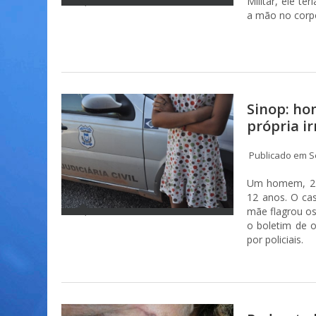
Militar, ele t
a mão no corpo
Sinop: ho
própria i
Publicado em S
Um homem, 24 
12 anos. O cas
mãe flagrou os
o boletim de o
por policiais.