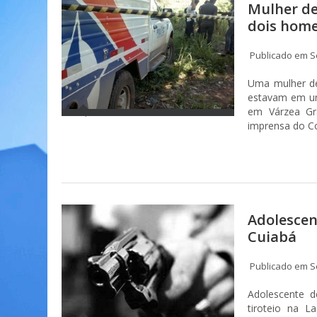
Mulher de
dois home
Publicado em S
Uma mulher de
estavam em um
em Várzea Gr
imprensa do C
Adolescen
Cuiabá
Publicado em S
Adolescente d
tiroteio na L