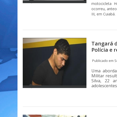
motocicleta H
ocorreu, anteo
III, em Cuiabá.
Tangará d
Polícia e
Publicado em S
Uma abordag
Militar resu
Silva, 22 
adolescentes