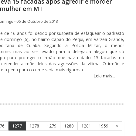
leva 15 facadas após agredir e morder
e mulher em MT
omingo - 06 de Outubro de 2013
 de 16 anos foi detido por suspeita de esfaquear o padrasto
e domingo (6), no bairro Capão do Pequi, em Várzea Grande,
politana de Cuiabá. Segundo a Polícia Militar, o menor
crime, mas ao ser levado para a delegacia alegou que só
lpa para proteger o irmão que havia dado 15 facadas no
 defender a mãe deles das agressões da vítima. O irmão é
 e a pena para o crime seria mais rigorosa.
Leia mais...
76
1277
1278
1279
1280
1281
1959
»