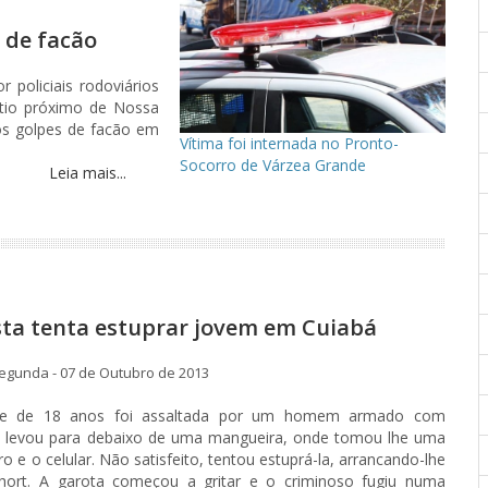
 de facão
r policiais rodoviários
itio próximo de Nossa
os golpes de facão em
Vítima foi internada no Pronto-
Socorro de Várzea Grande
Leia mais...
sta tenta estuprar jovem em Cuiabá
egunda - 07 de Outubro de 2013
te de 18 anos foi assaltada por um homem armado com
 a levou para debaixo de uma mangueira, onde tomou lhe uma
o e o celular. Não satisfeito, tentou estuprá-la, arrancando-lhe
hort. A garota começou a gritar e o criminoso fugiu numa