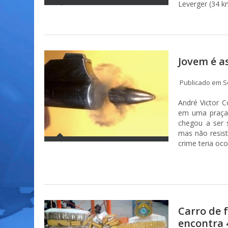
Leverger (34 km
Jovem é a
Publicado em S
André Victor C
em uma praça,
chegou a ser 
mas não resis
crime teria oco
Carro de 
encontra 