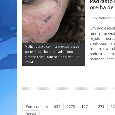
Padrasto 
orelha d
Publicado em D
Um adolescente
na manhã dest
região metro
confessou o 
Mulher estava com ferimentos e teve
assumiu a cu
parte da orelha arrancada (Foto:
padrasto para
Simone Teles Francisco da Silva/ CR2-
maior de idade
PM/MT)
Primeira
«
637
1273
1274
1275
12
Última