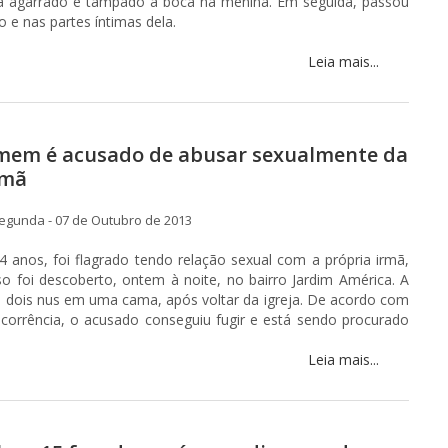
eria agarrado e tampado a boca na menina. Em seguida, passou
 e nas partes íntimas dela.
Leia mais...
mem é acusado de abusar sexualmente da
rmã
egunda - 07 de Outubro de 2013
anos, foi flagrado tendo relação sexual com a própria irmã,
o foi descoberto, ontem à noite, no bairro Jardim América. A
 dois nus em uma cama, após voltar da igreja. De acordo com
corrência, o acusado conseguiu fugir e está sendo procurado
Leia mais...