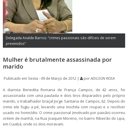
Delegada Anaíde Barros: “crimes passionais são difíceis de serem
prevenidos”
Mulher é brutalmente assassinada por
marido
Publicado em Sexta - 09 de Março de 2012 |
por
ADILSON ROSA
A diarista Benedita Romana de França Campos, de 42 anos, foi
assassinada com uma paulada e dois tiros disparados pelo próprio
marido, o trabalhador braçal Jorge Santana de Campos, 62. Depois do
crime ele fugiu a pé, levando uma mochila com roupas e o revólver
usado no homicídio. O crime passional (motivado por paixão) ocorreu
ontem de manhã, na Rua Joaquim Moreno, no bairro Ribeirão do Lipa,
em Cuiabá, onde os dois moravam.