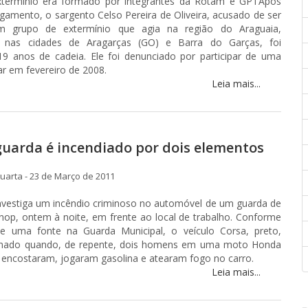
terminio era formado por integrantes da Rotam e GPTApós
ulgamento, o sargento Celso Pereira de Oliveira, acusado de ser
 grupo de extermínio que agia na região do Araguaia,
te nas cidades de Aragarças (GO) e Barra do Garças, foi
9 anos de cadeia. Ele foi denunciado por participar de uma
r em fevereiro de 2008.
Leia mais...
guarda é incendiado por dois elementos
arta - 23 de Março de 2011
l investiga um incêndio criminoso no automóvel de um guarda de
inop, ontem à noite, em frente ao local de trabalho. Conforme
e uma fonte na Guarda Municipal, o veículo Corsa, preto,
onado quando, de repente, dois homens em uma moto Honda
s encostaram, jogaram gasolina e atearam fogo no carro.
Leia mais...