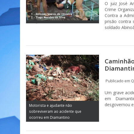
O juiz José Ar
Crime Organiz
Contra a Admi
prisão contra
soldado Abinoã
Caminhão 
Diamantin
Publicado em Qu
Um grave acide
em Diamanti
desgovernou e c
Motorista e ajudante não
sobreviveram ao acidente que
ocorreu em Diamantino