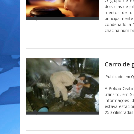
O grupo de ex
dois dias de j
mentor de um
principalmen
condenado a 1
chacina num ba
Carro de 
Publicado em Qu
A Polícia Civi
trânsito, em S
informações d
estava estaci
250 cilindrada