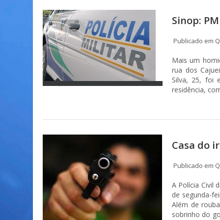
Sinop: PM
Publicado em Qu
Mais um homicí
rua dos Cajuei
Silva, 25, fo
residência, co
Casa do i
Publicado em Qu
A Polícia Civil
de segunda-fei
Além de rouba
sobrinho do g