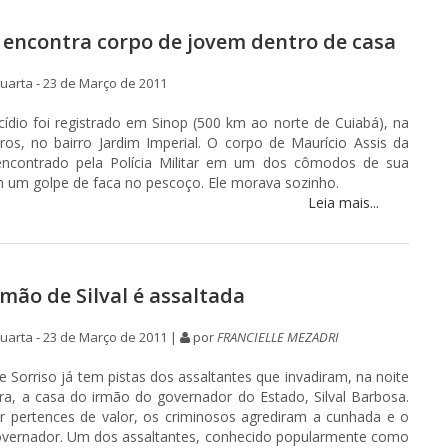
 encontra corpo de jovem dentro de casa
arta - 23 de Março de 2011
dio foi registrado em Sinop (500 km ao norte de Cuiabá), na
ros, no bairro Jardim Imperial. O corpo de Maurício Assis da
i encontrado pela Polícia Militar em um dos cômodos de sua
m um golpe de faca no pescoço. Ele morava sozinho.
Leia mais...
rmão de Silval é assaltada
arta - 23 de Março de 2011 |
por
FRANCIELLE MEZADRI
 de Sorriso já tem pistas dos assaltantes que invadiram, na noite
ra, a casa do irmão do governador do Estado, Silval Barbosa.
r pertences de valor, os criminosos agrediram a cunhada e o
overnador. Um dos assaltantes, conhecido popularmente como