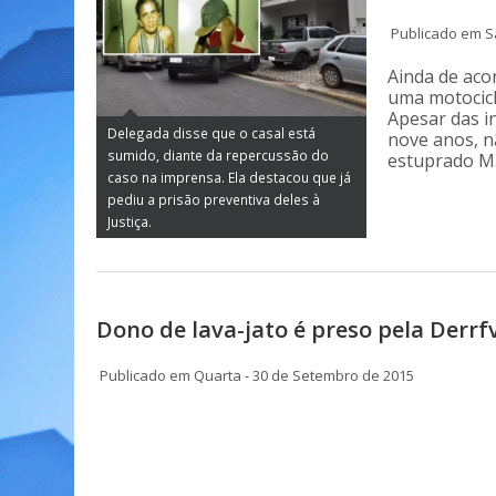
Publicado em S
Ainda de aco
uma motocicle
Apesar das i
Delegada disse que o casal está
nove anos, n
sumido, diante da repercussão do
estuprado M.
caso na imprensa. Ela destacou que já
pediu a prisão preventiva deles à
Justiça.
Dono de lava-jato é preso pela Der
Publicado em Quarta - 30 de Setembro de 2015