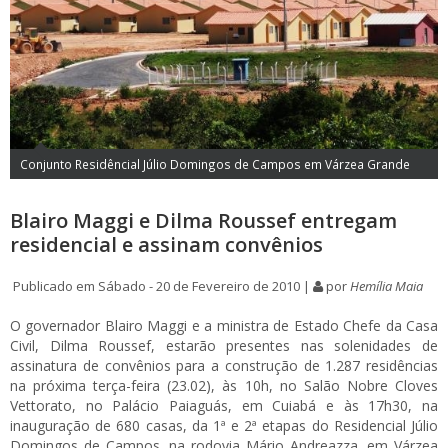
Conjunto Residêncial Júlio Domingos de Campos em Várzea Grande
Blairo Maggi e Dilma Roussef entregam
residencial e assinam convênios
Publicado em Sábado - 20 de Fevereiro de 2010 |
por
Hemília Maia
O governador Blairo Maggi e a ministra de Estado Chefe da Casa
Civil, Dilma Roussef, estarão presentes nas solenidades de
assinatura de convênios para a construção de 1.287 residências
na próxima terça-feira (23.02), às 10h, no Salão Nobre Cloves
Vettorato, no Palácio Paiaguás, em Cuiabá e às 17h30, na
inauguração de 680 casas, da 1ª e 2ª etapas do Residencial Júlio
Domingos de Campos, na rodovia Mário Andreazza, em Várzea