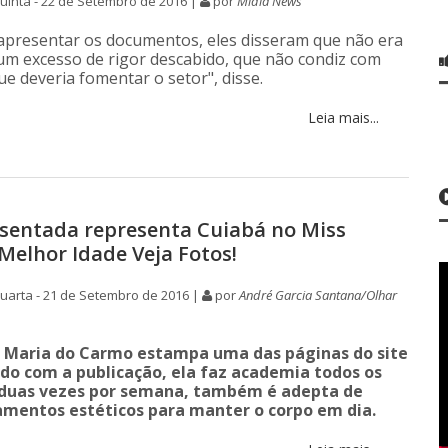
inta - 22 de Setembro de 2016 |
por
Mídia News
apresentar os documentos, eles disseram que não era
 um excesso de rigor descabido, que não condiz com
e deveria fomentar o setor", disse.
Leia mais...
osentada representa Cuiabá no Miss
lhor Idade Veja Fotos!
uarta - 21 de Setembro de 2016 |
por
André Garcia Santana/Olhar
, Maria do Carmo estampa uma das páginas do site
rdo com a publicação, ela faz academia todos os
 duas vezes por semana, também é adepta de
amentos estéticos para manter o corpo em dia.