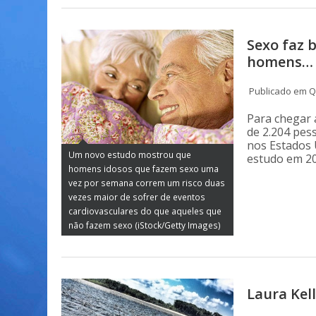
Sexo faz 
homens…
Publicado em Q
Para chegar 
de 2.204 pes
nos Estados 
Um novo estudo mostrou que
estudo em 20
homens idosos que fazem sexo uma
vez por semana correm um risco duas
vezes maior de sofrer de eventos
cardiovasculares do que aqueles que
não fazem sexo (iStock/Getty Images)
Laura Kel