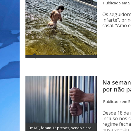
Publicado em S
Os seguidore
infarte", br
casal. "Amo 
Na semana
por não 
Publicado em S
Desde 18 de
incluso nos 
regime fecha
Em MT, foram 32 presos, sendo cinco
nova versão 