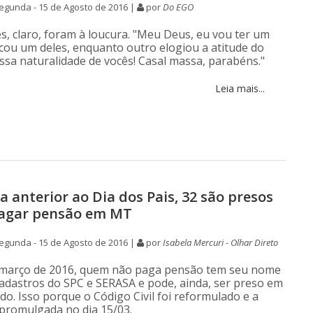
egunda - 15 de Agosto de 2016 |
por
Do EGO
s, claro, foram à loucura. "Meu Deus, eu vou ter um
incou um deles, enquanto outro elogiou a atitude do
essa naturalidade de vocês! Casal massa, parabéns."
Leia mais...
 anterior ao Dia dos Pais, 32 são presos
pagar pensão em MT
egunda - 15 de Agosto de 2016 |
por
Isabela Mercuri - Olhar Direto
 março de 2016, quem não paga pensão tem seu nome
cadastros do SPC e SERASA e pode, ainda, ser preso em
do. Isso porque o Código Civil foi reformulado e a
promulgada no dia 15/03.