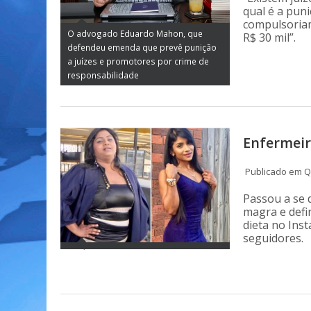
qual é a pun
compulsoria
O advogado Eduardo Mahon, que
R$ 30 mil”.
defendeu emenda que prevê punição
a juízes e promotores por crime de
responsabilidade
Enfermeir
Publicado em Q
Passou a se 
magra e defi
dieta no Ins
seguidores.