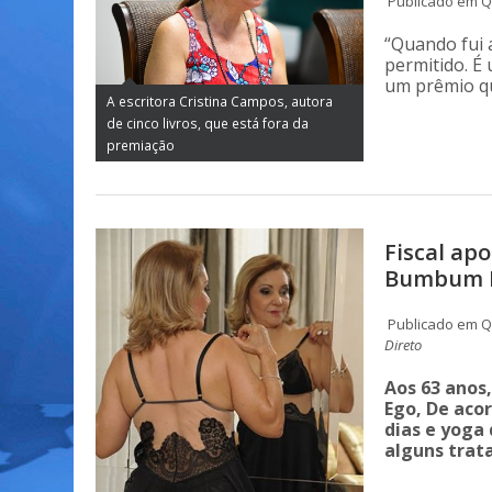
Publicado em Qu
“Quando fui 
permitido. É
um prêmio qu
A escritora Cristina Campos, autora
de cinco livros, que está fora da
premiação
Fiscal ap
Bumbum Me
Publicado em Q
Direto
Aos 63 anos
Ego, De aco
dias e yoga
alguns trat