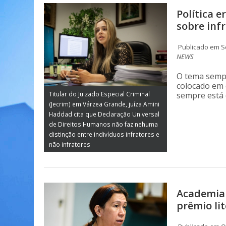
Política e
sobre inf
Publicado em S
NEWS
O tema sempr
colocado em 
sempre está 
Titular do Juizado Especial Criminal
(Jecrim) em Várzea Grande, juíza Amini
Haddad cita que Declaração Universal
de Direitos Humanos não faz nehuma
distinção entre indivíduos infratores e
não infratores
Academia 
prêmio lit