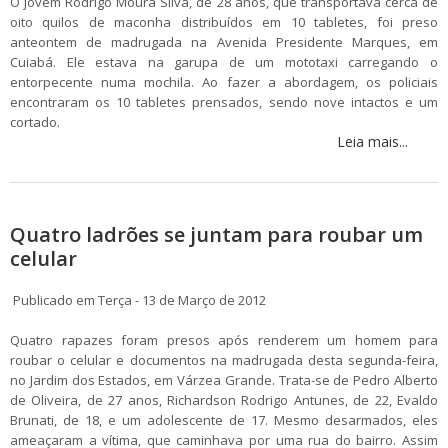
O jovem Rodrigo Moura Silva, de 28 anos, que transportava cerca de
oito quilos de maconha distribuídos em 10 tabletes, foi preso
anteontem de madrugada na Avenida Presidente Marques, em
Cuiabá. Ele estava na garupa de um mototaxi carregando o
entorpecente numa mochila. Ao fazer a abordagem, os policiais
encontraram os 10 tabletes prensados, sendo nove intactos e um
cortado.
Leia mais...
Quatro ladrões se juntam para roubar um
celular
Publicado em Terça - 13 de Março de 2012
Quatro rapazes foram presos após renderem um homem para
roubar o celular e documentos na madrugada desta segunda-feira,
no Jardim dos Estados, em Várzea Grande. Trata-se de Pedro Alberto
de Oliveira, de 27 anos, Richardson Rodrigo Antunes, de 22, Evaldo
Brunati, de 18, e um adolescente de 17. Mesmo desarmados, eles
ameaçaram a vítima, que caminhava por uma rua do bairro. Assim