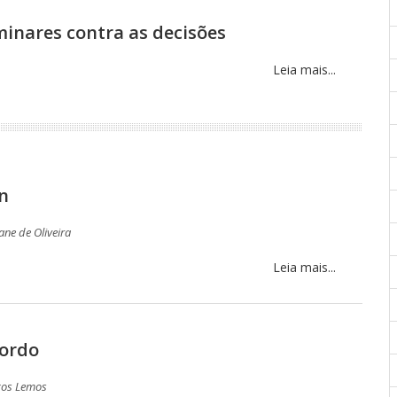
minares contra as decisões
Leia mais...
n
ane de Oliveira
Leia mais...
cordo
os Lemos