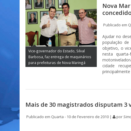
Nova Mari
concedido
Publicado em Qu
Ajudar no dese
população de
objetivo, o vi
Vice-governador do Estado, Silval
nesta quarta
Barbosa, faz entrega de maquinários
motonivelador
para prefeituras de Nova Maringá
cidade recup
principalmente
Mais de 30 magistrados disputam 3 
Publicado em Quarta - 10 de Fevereiro de 2010 |
por
Simo